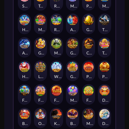
Starlight Princess 2000
Triple Ignite
RAGE T-REX
Magic Bingo Queen
Phoenix's Golden Basin
Make America Great Again
Huffin’ And Puffin’ Ultra Wheel
Mummy’s Treasure Quest 2
Road to Glory
Angel vs Devil Ultimate Goal Showdown
GOLDEN DRAGON EGG
Thunder Lord
Astro Rift Bonanza
Galloping Horse Fortune
Mystic Panda
GOLDEN FAFAFA
Crown of Hades
Triple Spin Xtreme
Holly Jackpot
LEGEND OF SPOOKY LINK
Wild Wolf Xtreme
Golden Train Ⅲ: Black Ore
Pompeii’s Blaze 1000
Phoenix Link - Collection
Feeding Time
FIVE BLESSINGS ARRIVE
Fuyu Phoenix
Mythic Gems: Five Realms
Fortune Gold Pots
Dancing Golden Drums
Bao Zhu Fortune
Ore Rush: Cart Collector
King Kong Treasure
Buffalo Triple Fury
Mummy’s Treasure Quest
Dragon's Blaze Link