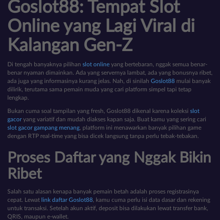
Goslot88: Tempat Slot
Online yang Lagi Viral di
Kalangan Gen-Z
Di tengah banyaknya pilihan
slot online
yang bertebaran, nggak semua benar-
benar nyaman dimainkan. Ada yang servernya lambat, ada yang bonusnya ribet,
ada juga yang informasinya kurang jelas. Nah, di sinilah
Goslot88
mulai banyak
dilirik, terutama sama pemain muda yang cari platform simpel tapi tetap
lengkap.
Bukan cuma soal tampilan yang fresh, Goslot88 dikenal karena koleksi
slot
gacor
yang variatif dan mudah diakses kapan saja. Buat kamu yang sering cari
slot gacor gampang menang
, platform ini menawarkan banyak pilihan game
dengan RTP real-time yang bisa dicek langsung tanpa perlu tebak-tebakan.
Proses Daftar yang Nggak Bikin
Ribet
Salah satu alasan kenapa banyak pemain betah adalah proses registrasinya
cepat. Lewat
link daftar Goslot88
, kamu cuma perlu isi data dasar dan rekening
untuk transaksi. Setelah akun aktif, deposit bisa dilakukan lewat transfer bank,
QRIS, maupun e-wallet.