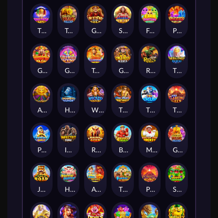
The Hallowin Bats
Treasure Train Deluxe
Gold Rush
SUPER HEROINE
Farm Fortune Wheel
Phoenix Blaze Link
GONG XI FA CAI
Gold Wheel Jackpot
Triple Supreme Xtreme Treasure
Gold Rush Mania
RAGE T-REX 2
The Halloween Rascal
AZTLAN GEMS2
HAMMER OF THUNDER
WICKED FORTUNE
THE GREAT FIREFIGHTER
THE PENGUINS
THE FLAME CITY
PENGUIN QUEST
INFECTED ZONE
RHINO LEGEND
BUILDER'S FRENZY
MASTER CHEF FRENZY
GOLDEN TRAIN DELUXE
JUNGLE ROAR
Huffin'and Puffin'Jackpot
ANGELVSDEVIL SEA DUEL
THE PUPPIES IN EGYPT
Pompeil Blaze
SNAPPY CARNIVAL