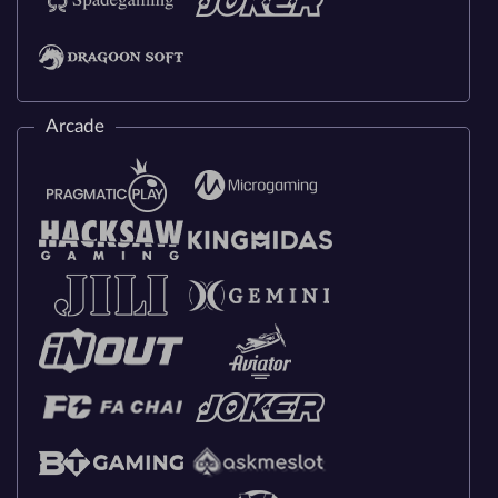
Arcade