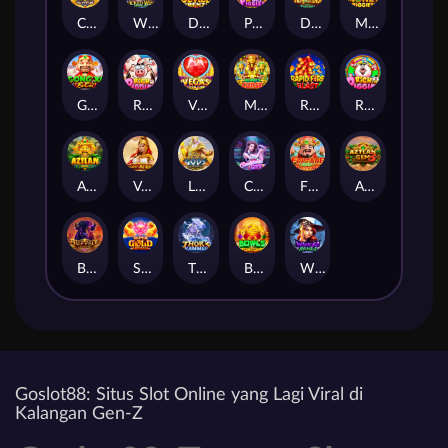
Crown of Olympus
Wicked Wins: Crystals
Devil’s Frenzy
PIGGIES WEALTHY ANGELIC
Dragon Link Fortune
Money Piggies
GONG XI FA CAI
RICH PIGGIES
VEGAS CASH LINK
MUMMY'S CURSE
RAPID FIRE BLAST
RICH PIGGIES WORLD
Aztlan Gems
Valiant of Athena
LORD OF THE GODS
Cocktail City
FORTUNE GOD BLESSING
AZTLAN GEMS3
BUFFALO LEGEND
Super Gold Arowana
Thor's Hammer
BOWLS OF FORTUNE
WICKED RICHES
Goslot88: Situs Slot Online yang Lagi Viral di
Kalangan Gen-Z