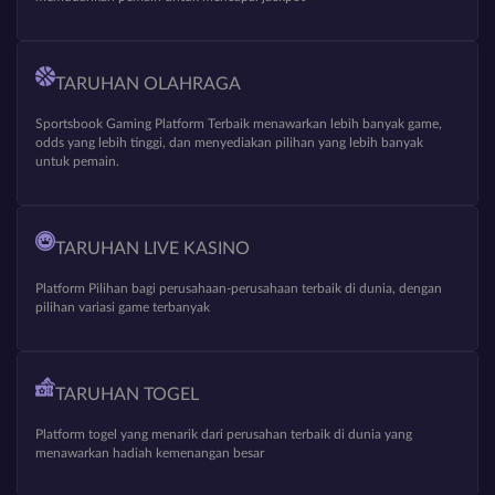
TARUHAN OLAHRAGA
Sportsbook Gaming Platform Terbaik menawarkan lebih banyak game,
odds yang lebih tinggi, dan menyediakan pilihan yang lebih banyak
untuk pemain.
TARUHAN LIVE KASINO
Platform Pilihan bagi perusahaan-perusahaan terbaik di dunia, dengan
pilihan variasi game terbanyak
TARUHAN TOGEL
Platform togel yang menarik dari perusahan terbaik di dunia yang
menawarkan hadiah kemenangan besar