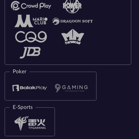
Poker
E-Sports