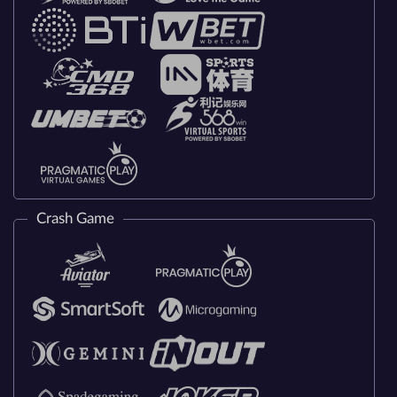
Crash Game