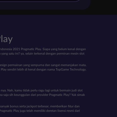
lay
 Indonesia 2021 Pragmatic Play. Siapa yang belum kenal dengan
 yang satu ini? ya, selain terkenal dengan perminan mesin slot
 design permainan yang sempurna dan sangat memanjakan mata,
c Play sendiri lebih di kenal dengan nama TopGame Technology.
ya. Nah, kamu tidak perlu ragu lagi untuk bermain judi slot
a saja sih keunggulan dari provider Pragmatic Play? Yuk simak
anyak bonus serta jackpot terbesar, memberikan fitur dan
gmatic Play juga telah memiliki deretan lisensi resmi dari