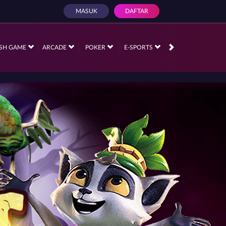
MASUK
DAFTAR
SH GAME
ARCADE
POKER
E-SPORTS
SABUNG AYAM