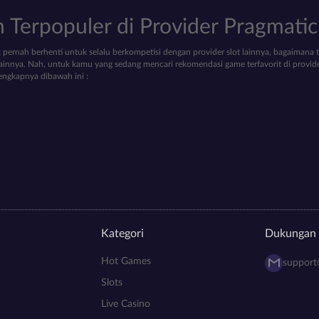
 Terpopuler di Provider Pragmatic
 pernah berhenti untuk selalu berkompetisi dengan provider slot lainnya, bagaimana t
nnya. Nah, untuk kamu yang sedang mencari rekomendasi game terfavorit di provider 
lengkapnya dibawah ini :
Kategori
Dukungan
Hot Games
support
Slots
Live Casino