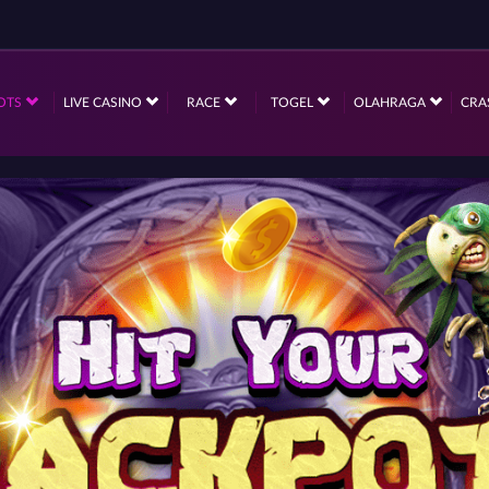
OTS
LIVE CASINO
RACE
TOGEL
OLAHRAGA
CRA