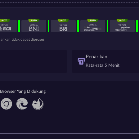
arikan tidak dapat diproses
Penarikan
Rata-rata 5 Menit
Browser Yang Didukung