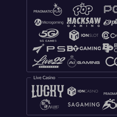
Live Casino