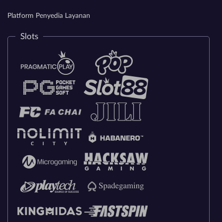
Platform Penyedia Layanan
Slots