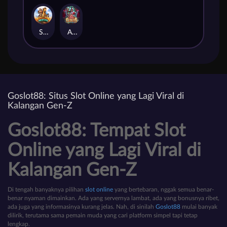
Stallion Princess
Amazing Circus
Goslot88: Situs Slot Online yang Lagi Viral di
Kalangan Gen-Z
Goslot88: Tempat Slot
Online yang Lagi Viral di
Kalangan Gen-Z
Di tengah banyaknya pilihan
slot online
yang bertebaran, nggak semua benar-
benar nyaman dimainkan. Ada yang servernya lambat, ada yang bonusnya ribet,
ada juga yang informasinya kurang jelas. Nah, di sinilah
Goslot88
mulai banyak
dilirik, terutama sama pemain muda yang cari platform simpel tapi tetap
lengkap.