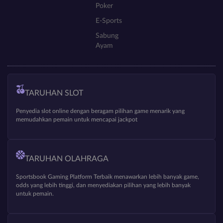
Poker
E-Sports
Sabung
Ayam
TARUHAN SLOT
Penyedia slot online dengan beragam pilihan game menarik yang
memudahkan pemain untuk mencapai jackpot
TARUHAN OLAHRAGA
Sportsbook Gaming Platform Terbaik menawarkan lebih banyak game,
odds yang lebih tinggi, dan menyediakan pilihan yang lebih banyak
untuk pemain.