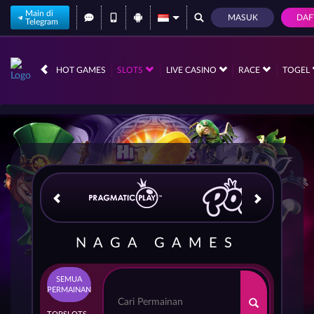
Main di
MASUK
DAF
Telegram
IDR
12,678,968,
HOT GAMES
SLOTS
LIVE CASINO
RACE
TOGEL
'
NAGA GAMES
SEMUA
PERMAINAN