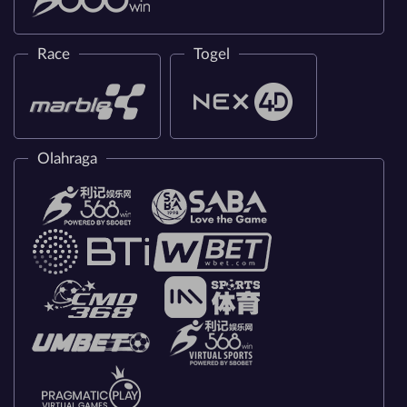
Race
Togel
Olahraga