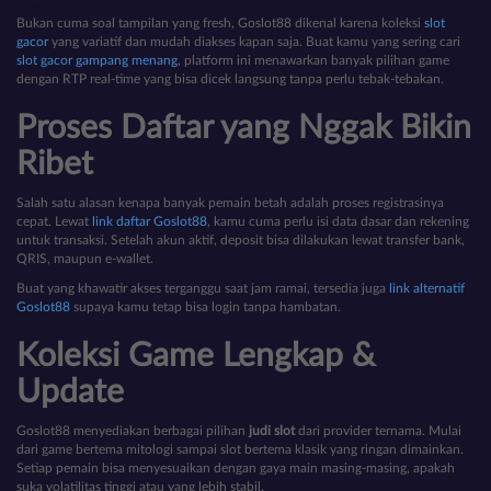
Bukan cuma soal tampilan yang fresh, Goslot88 dikenal karena koleksi
slot
gacor
yang variatif dan mudah diakses kapan saja. Buat kamu yang sering cari
slot gacor gampang menang
, platform ini menawarkan banyak pilihan game
dengan RTP real-time yang bisa dicek langsung tanpa perlu tebak-tebakan.
Proses Daftar yang Nggak Bikin
Ribet
Salah satu alasan kenapa banyak pemain betah adalah proses registrasinya
cepat. Lewat
link daftar Goslot88
, kamu cuma perlu isi data dasar dan rekening
untuk transaksi. Setelah akun aktif, deposit bisa dilakukan lewat transfer bank,
QRIS, maupun e-wallet.
Buat yang khawatir akses terganggu saat jam ramai, tersedia juga
link alternatif
Goslot88
supaya kamu tetap bisa login tanpa hambatan.
Koleksi Game Lengkap &
Update
Goslot88 menyediakan berbagai pilihan
judi slot
dari provider ternama. Mulai
dari game bertema mitologi sampai slot bertema klasik yang ringan dimainkan.
Setiap pemain bisa menyesuaikan dengan gaya main masing-masing, apakah
suka volatilitas tinggi atau yang lebih stabil.