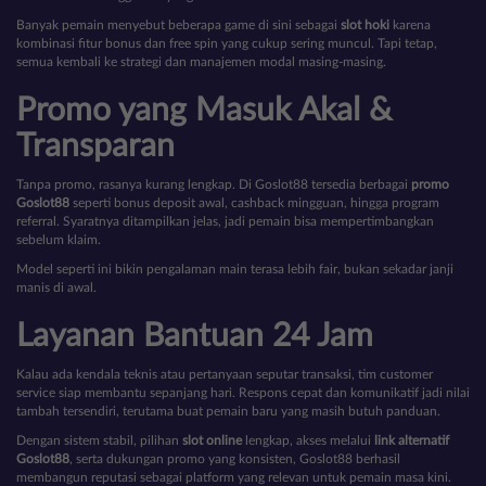
Banyak pemain menyebut beberapa game di sini sebagai
slot hoki
karena
kombinasi fitur bonus dan free spin yang cukup sering muncul. Tapi tetap,
semua kembali ke strategi dan manajemen modal masing-masing.
Promo yang Masuk Akal &
Transparan
Tanpa promo, rasanya kurang lengkap. Di Goslot88 tersedia berbagai
promo
Goslot88
seperti bonus deposit awal, cashback mingguan, hingga program
referral. Syaratnya ditampilkan jelas, jadi pemain bisa mempertimbangkan
sebelum klaim.
Model seperti ini bikin pengalaman main terasa lebih fair, bukan sekadar janji
manis di awal.
Layanan Bantuan 24 Jam
Kalau ada kendala teknis atau pertanyaan seputar transaksi, tim customer
service siap membantu sepanjang hari. Respons cepat dan komunikatif jadi nilai
tambah tersendiri, terutama buat pemain baru yang masih butuh panduan.
Dengan sistem stabil, pilihan
slot online
lengkap, akses melalui
link alternatif
Goslot88
, serta dukungan promo yang konsisten, Goslot88 berhasil
membangun reputasi sebagai platform yang relevan untuk pemain masa kini.