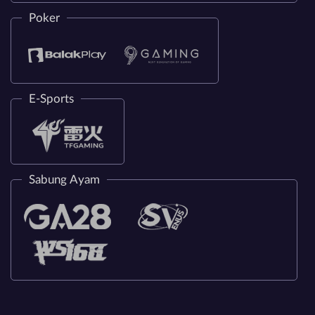
Poker
E-Sports
Sabung Ayam