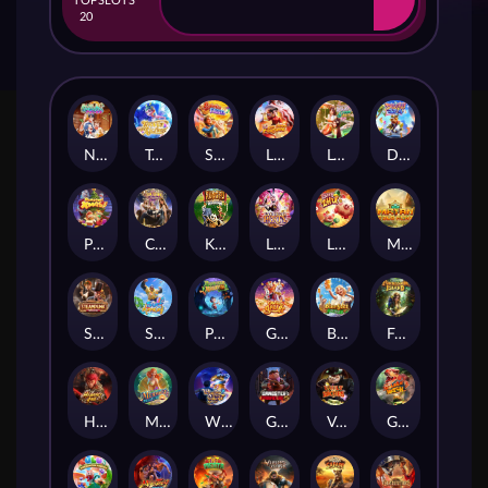
TOP
SLOTS
20
Nomikai Fever
Tower of Riches
Spirits Fiesta
Lion Dance Fortune
Legend of the White and Green Snake
Ducky Spin
Pawsome Xmas
Countdown to Fortune
Kung Fu Warrior
Las Vegas Party
Lucky Zhu
Mayan Gold Hunt
Steampunk Reloaded
Surf Monkey
Pumpkin Night
Golden Gallop
Bierfest Delight
Forbidden Island
Heavenly Sage
Mermaid's Treasure
Wishes of the Genie
Gangster's Paradise
Vault of Riches
Golden Hatch