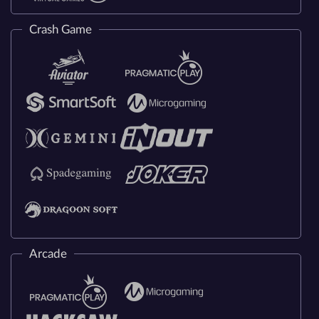
Crash Game
Arcade