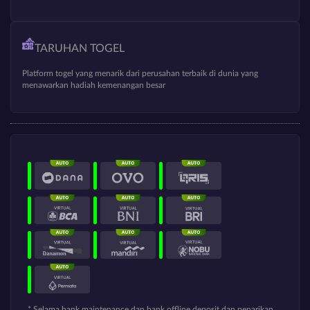
TARUHAN TOGEL
Platform togel yang menarik dari perusahan terbaik di dunia yang
menawarkan hadiah kemenangan besar
* Selama bank maintenance dan bank offline deposit dan penarikan