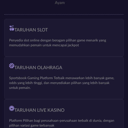
Ayam
TARUHAN SLOT
Penyedia slot online dengan beragam pilihan game menarik yang
memudahkan pemain untuk mencapai jackpot
TARUHAN OLAHRAGA
Sportsbook Gaming Platform Terbaik menawarkan lebih banyak game,
odds yang lebih tinggi, dan menyediakan pilihan yang lebih banyak
untuk pemain.
TARUHAN LIVE KASINO
Platform Pilihan bagi perusahaan-perusahaan terbaik di dunia, dengan
pilihan variasi game terbanyak