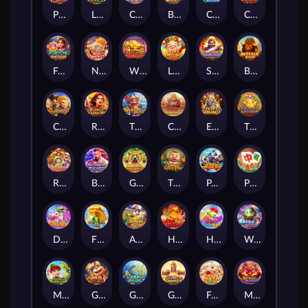
PHOENIX FEVER
LEGEND OF INCA
CYBER GOD OF FORTUNE⁺
BAD RICH WOLF
CATLA'S MONEY MACHINE
CHINESE NEW YEAR 2
Fortune Goddess
NIGHT MARKET
WIN WIN NEKO
Lucky Fortune 3x3
SWORD OF KING
BUFFALO WAYS
COWBOYS
Roma Gladiatrix
TREASURE CRUISE
CRAZY BUFFALO
EGYPT BONANZA
TREASURE RAIDERS
RICH ＭAN
Boxing Riches
GOLDEN PANTHER
THREE LITTLE PIGS
PANDA DRAGON BOAT
PONG PONG HU
DA LE MEN
FORTUNE KOI
ANIMAL RACING
HOT POT PARTY
HAPPY DUO BAO
WAR OF THE UNIVERSE
MAGIC BEANS
GOLD RUSH
GRAND BLUE
GLORY OF ROME
Fortune Sheep
MERGE MAGIC