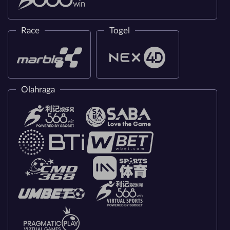
Race
Togel
Olahraga