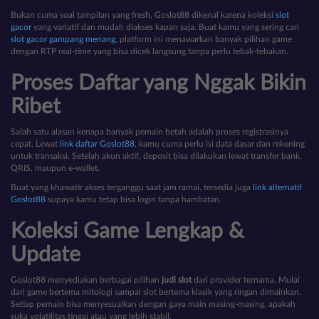
Bukan cuma soal tampilan yang fresh, Goslot88 dikenal karena koleksi
slot
gacor
yang variatif dan mudah diakses kapan saja. Buat kamu yang sering cari
slot gacor gampang menang
, platform ini menawarkan banyak pilihan game
dengan RTP real-time yang bisa dicek langsung tanpa perlu tebak-tebakan.
Proses Daftar yang Nggak Bikin
Ribet
Salah satu alasan kenapa banyak pemain betah adalah proses registrasinya
cepat. Lewat
link daftar Goslot88
, kamu cuma perlu isi data dasar dan rekening
untuk transaksi. Setelah akun aktif, deposit bisa dilakukan lewat transfer bank,
QRIS, maupun e-wallet.
Buat yang khawatir akses terganggu saat jam ramai, tersedia juga
link alternatif
Goslot88
supaya kamu tetap bisa login tanpa hambatan.
Koleksi Game Lengkap &
Update
Goslot88 menyediakan berbagai pilihan
judi slot
dari provider ternama. Mulai
dari game bertema mitologi sampai slot bertema klasik yang ringan dimainkan.
Setiap pemain bisa menyesuaikan dengan gaya main masing-masing, apakah
suka volatilitas tinggi atau yang lebih stabil.