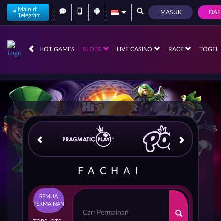
Main di
MASUK
DAF
Telegram
IDR
12,743,600,
HOT GAMES
SLOTS
LIVE CASINO
RACE
TOGEL
'
FACHAI
SEMUA
PERMAINAN