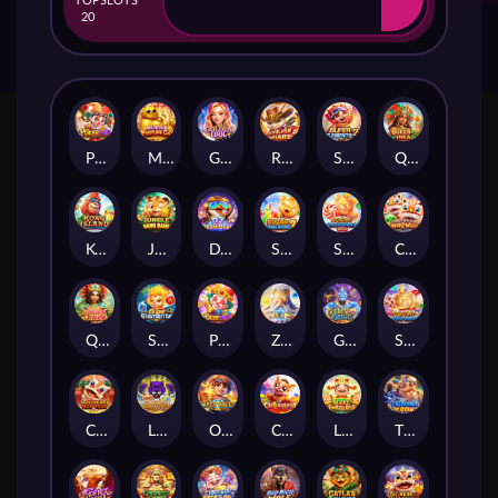
TOP
SLOTS
20
Poker Win
MUSCLE FORTUNE CAT
GOLDEN IDOL
REVOLVER HARE
SUPER ELEMENTS 2
Queen of Inca 2
KONG ISLAND
JUNGLE BANG BANG
DJ BOOM BOOM
Sugar Bang Bang 2
SUGAR BANG BANG PLUS
Chinese New Year Moreways
Queen of Inca
SUPER ELEMENTS
POKER WIN 2
ZEUS
GOLDEN GENIE
SUGAR BANG BANG
CHINESE NEW YEAR
LUXURY GOLDEN PANTHER
OPEN VAULT
CHILIHUAHUA
LUCKY FORTUNES
TREASURES OF ODIN