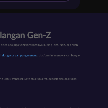
Kalangan Gen-Z
et, ada juga yang informasinya kurang jelas. Nah, di sinilah
ri
slot gacor gampang menang
, platform ini menawarkan banyak
ng untuk transaksi. Setelah akun aktif, deposit bisa dilakukan