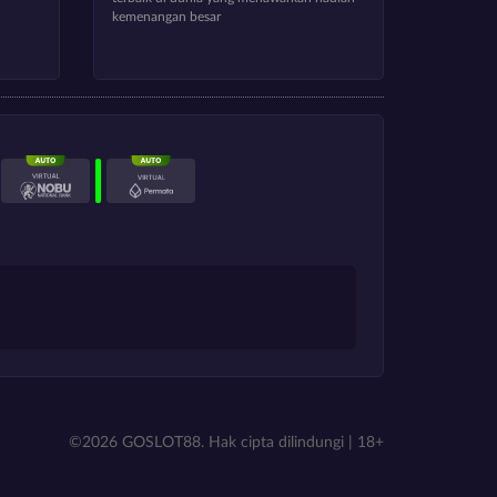
kemenangan besar
©2026 GOSLOT88. Hak cipta dilindungi | 18+