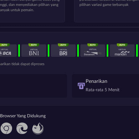
tinggi, dan menyediakan pilihan yang
pilihan variasi game terbanyak
banyak untuk pemain.
arikan tidak dapat diproses
Penarikan
Rata-rata 5 Menit
Browser Yang Didukung