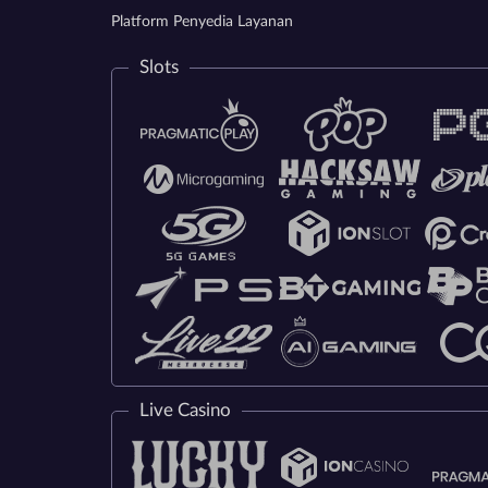
Platform Penyedia Layanan
Slots
Live Casino