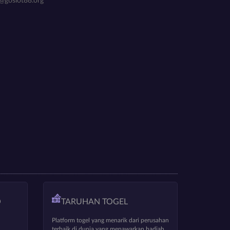
@goslot88.org
O
TARUHAN TOGEL
Platform togel yang menarik dari perusahan
terbaik di dunia yang menawarkan hadiah