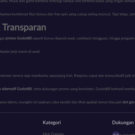
rnama. Mulai dari game bertema mitologi sampai slot bertema klasik yang ringan dim
karena kombinasi fitur bonus dan free spin yang cukup sering muncul. Tapi tetap, s
 Transparan
agai
promo Goslot88
seperti bonus deposit awal, cashback mingguan, hingga program re
kadar janji manis di awal.
customer service siap membantu sepanjang hari. Respons cepat dan komunikatif jadi n
k alternatif Goslot88
, serta dukungan promo yang konsisten, Goslot88 berhasil memb
a teknis, mungkin ini saatnya coba sendiri dan lihat apakah benar bisa jadi
slot ga
Kategori
Dukungan
Hot Games