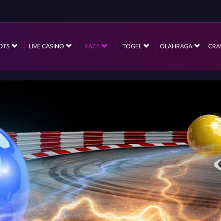
OTS
LIVE CASINO
RACE
TOGEL
OLAHRAGA
CRA