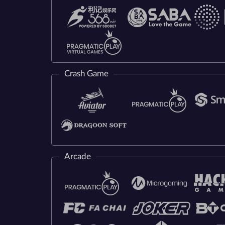
Crash Game
Arcade