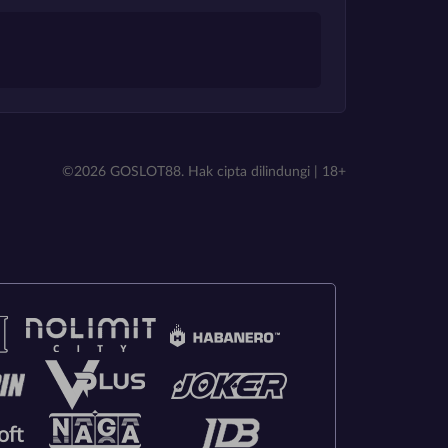
©2026 GOSLOT88. Hak cipta dilindungi | 18+