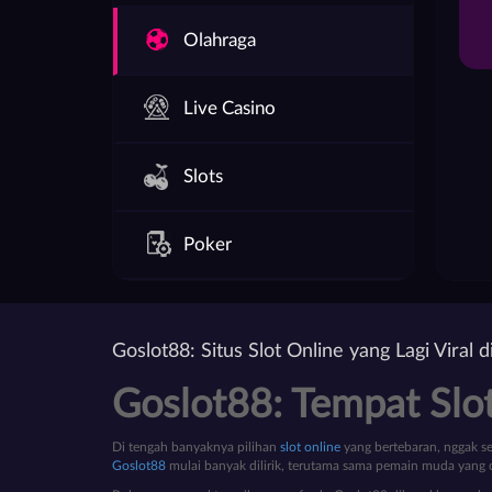
Olahraga
Live Casino
Slots
Poker
Goslot88: Situs Slot Online yang Lagi Viral
Goslot88: Tempat Slot
Di tengah banyaknya pilihan
slot online
yang bertebaran, nggak se
Goslot88
mulai banyak dilirik, terutama sama pemain muda yang ca