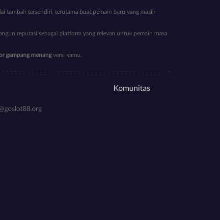
ilai tambah tersendiri, terutama buat pemain baru yang masih
angun reputasi sebagai platform yang relevan untuk pemain masa
cor gampang menang
versi kamu.
Komunitas
@goslot88.org