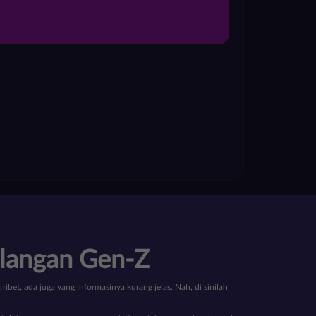
Kalangan Gen-Z
et, ada juga yang informasinya kurang jelas. Nah, di sinilah