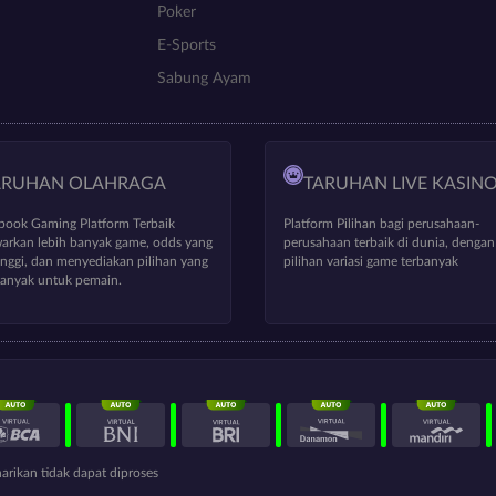
Poker
E-Sports
Sabung Ayam
ARUHAN OLAHRAGA
TARUHAN LIVE KASIN
book Gaming Platform Terbaik
Platform Pilihan bagi perusahaan-
rkan lebih banyak game, odds yang
perusahaan terbaik di dunia, dengan
tinggi, dan menyediakan pilihan yang
pilihan variasi game terbanyak
banyak untuk pemain.
arikan tidak dapat diproses