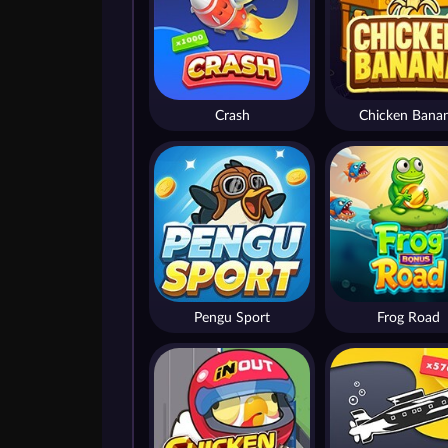
Crash
Chicken Bana
Pengu Sport
Frog Road