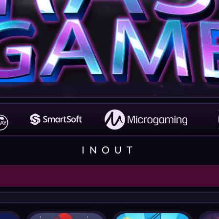
INOUT