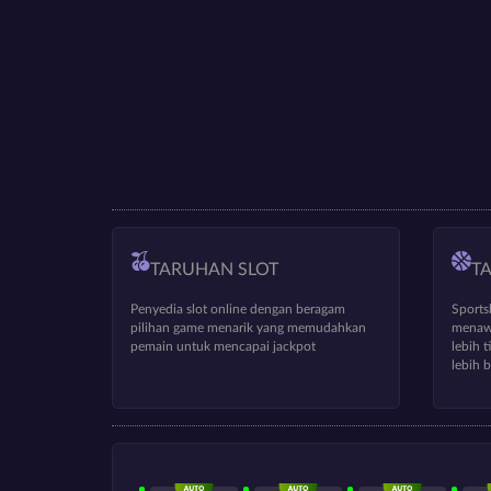
TARUHAN SLOT
T
Penyedia slot online dengan beragam
Sports
pilihan game menarik yang memudahkan
menawa
pemain untuk mencapai jackpot
lebih 
lebih 