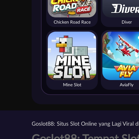
Chicken Road Race
Diver
Mine Slot
AviaFly
Goslot88: Situs Slot Online yang Lagi Viral