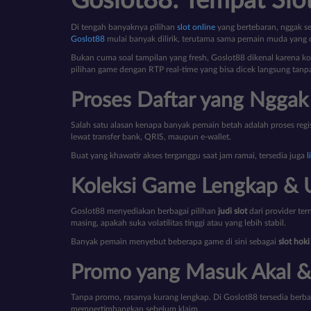
Goslot88: Tempat Slot
Di tengah banyaknya pilihan
slot online
yang bertebaran, nggak se
Goslot88
mulai banyak dilirik, terutama sama pemain muda yang ca
Bukan cuma soal tampilan yang fresh, Goslot88 dikenal karena ko
pilihan game dengan RTP real-time yang bisa dicek langsung tanp
Proses Daftar yang Nggak 
Salah satu alasan kenapa banyak pemain betah adalah proses regi
lewat transfer bank, QRIS, maupun e-wallet.
Buat yang khawatir akses terganggu saat jam ramai, tersedia juga
l
Koleksi Game Lengkap & 
Goslot88 menyediakan berbagai pilihan
judi slot
dari provider te
masing, apakah suka volatilitas tinggi atau yang lebih stabil.
Banyak pemain menyebut beberapa game di sini sebagai
slot hoki
Promo yang Masuk Akal &
Tanpa promo, rasanya kurang lengkap. Di Goslot88 tersedia berb
mempertimbangkan sebelum klaim.