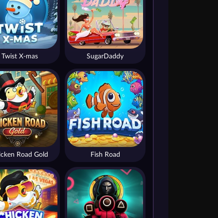
Twist X-mas
SugarDaddy
icken Road Gold
Fish Road