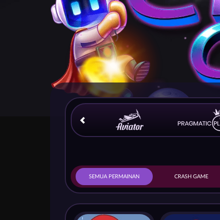
SEMUA PERMAINAN
CRASH GAME