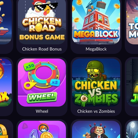
Chicken Road Bonus
MegaBlock
Wheel
Chicken vs Zombies