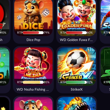
90%
RTP
79%
RTP
80%
RTP
sh
Dice Pop
WD Golden Fuwa Fishing
91%
RTP
85%
RTP
92%
RTP
WD Nezha Fishing Legend
StrikerX