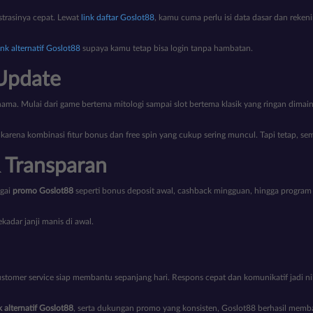
strasinya cepat. Lewat
link daftar Goslot88
, kamu cuma perlu isi data dasar dan rekeni
ink alternatif Goslot88
supaya kamu tetap bisa login tanpa hambatan.
Update
rnama. Mulai dari game bertema mitologi sampai slot bertema klasik yang ringan dim
karena kombinasi fitur bonus dan free spin yang cukup sering muncul. Tapi tetap, s
 Transparan
agai
promo Goslot88
seperti bonus deposit awal, cashback mingguan, hingga program re
kadar janji manis di awal.
customer service siap membantu sepanjang hari. Respons cepat dan komunikatif jadi n
k alternatif Goslot88
, serta dukungan promo yang konsisten, Goslot88 berhasil memb