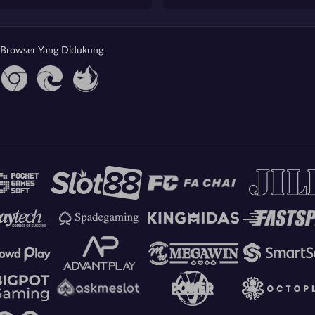
Browser Yang Didukung