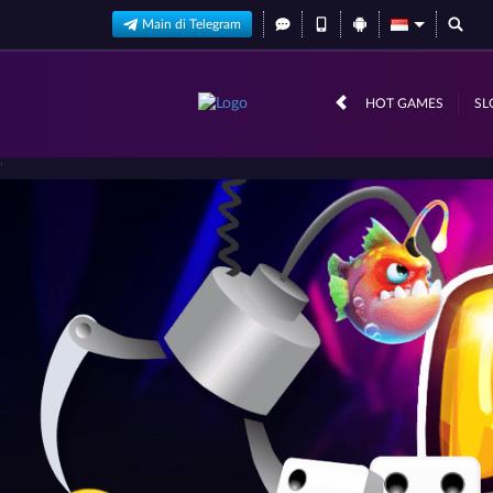
Main di Telegram
HOT GAMES
SL
'