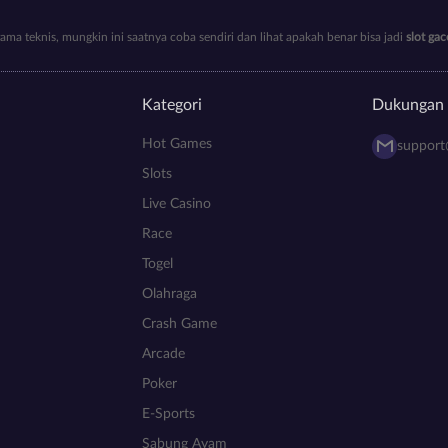
a teknis, mungkin ini saatnya coba sendiri dan lihat apakah benar bisa jadi
slot ga
Kategori
Dukungan
Hot Games
support
Slots
Live Casino
Race
Togel
Olahraga
Crash Game
Arcade
Poker
E-Sports
Sabung Ayam