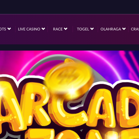
OTS
LIVE CASINO
RACE
TOGEL
OLAHRAGA
CRA