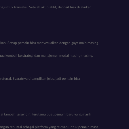
ng untuk transaksi. Setelah akun aktif, deposit bisa dilakukan
ainkan. Setiap pemain bisa menyesuaikan dengan gaya main masing-
emua kembali ke strategi dan manajemen modal masing-masing.
ferral. Syaratnya ditampilkan jelas, jadi pemain bisa
ilai tambah tersendiri, terutama buat pemain baru yang masih
angun reputasi sebagai platform yang relevan untuk pemain masa