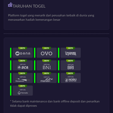
TARUHAN TOGEL
Platform togel yang menarik dari perusahan terbaik di dunia yang
menawarkan hadiah kemenangan besar
* Selama bank maintenance dan bank offline deposit dan penarikan
tidak dapat diproses