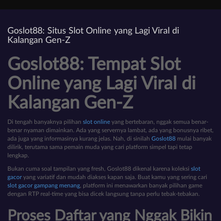
Goslot88: Situs Slot Online yang Lagi Viral di
Kalangan Gen-Z
Goslot88: Tempat Slot
Online yang Lagi Viral di
Kalangan Gen-Z
Di tengah banyaknya pilihan
slot online
yang bertebaran, nggak semua benar-
benar nyaman dimainkan. Ada yang servernya lambat, ada yang bonusnya ribet,
ada juga yang informasinya kurang jelas. Nah, di sinilah
Goslot88
mulai banyak
dilirik, terutama sama pemain muda yang cari platform simpel tapi tetap
lengkap.
Bukan cuma soal tampilan yang fresh, Goslot88 dikenal karena koleksi
slot
gacor
yang variatif dan mudah diakses kapan saja. Buat kamu yang sering cari
slot gacor gampang menang
, platform ini menawarkan banyak pilihan game
dengan RTP real-time yang bisa dicek langsung tanpa perlu tebak-tebakan.
Proses Daftar yang Nggak Bikin