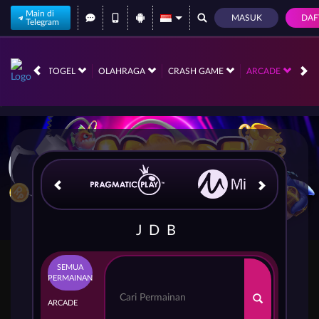
Main di
MASUK
DAF
Telegram
RACE
TOGEL
OLAHRAGA
CRASH GAME
ARCADE
PO
'
JDB
SEMUA
PERMAINAN
ARCADE