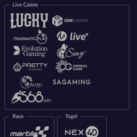
Live Casino
Race
Togel