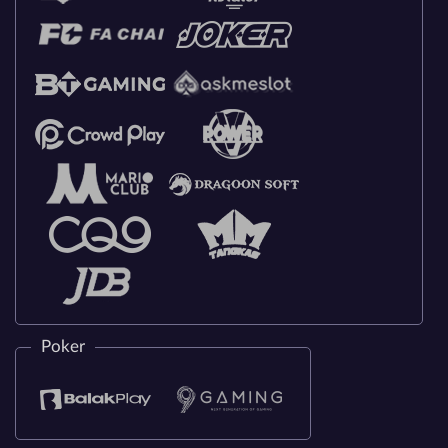
Poker