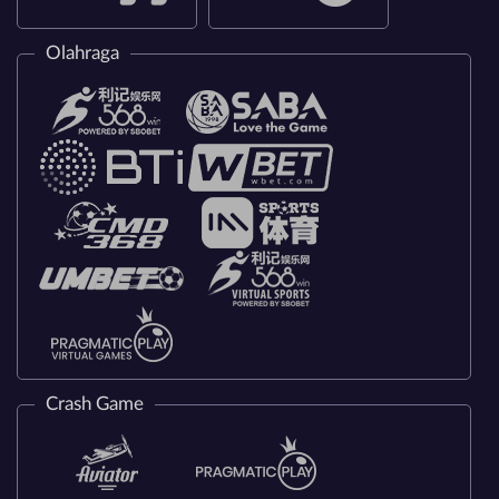
Olahraga
Crash Game