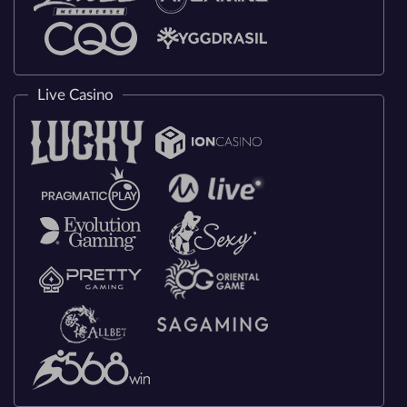
Live Casino