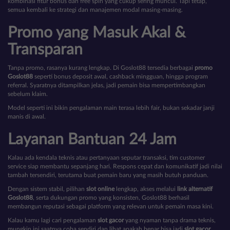
kombinasi fitur bonus dan free spin yang cukup sering muncul. Tapi tetap,
semua kembali ke strategi dan manajemen modal masing-masing.
Promo yang Masuk Akal &
Transparan
Tanpa promo, rasanya kurang lengkap. Di Goslot88 tersedia berbagai
promo
Goslot88
seperti bonus deposit awal, cashback mingguan, hingga program
referral. Syaratnya ditampilkan jelas, jadi pemain bisa mempertimbangkan
sebelum klaim.
Model seperti ini bikin pengalaman main terasa lebih fair, bukan sekadar janji
manis di awal.
Layanan Bantuan 24 Jam
Kalau ada kendala teknis atau pertanyaan seputar transaksi, tim customer
service siap membantu sepanjang hari. Respons cepat dan komunikatif jadi nilai
tambah tersendiri, terutama buat pemain baru yang masih butuh panduan.
Dengan sistem stabil, pilihan
slot online
lengkap, akses melalui
link alternatif
Goslot88
, serta dukungan promo yang konsisten, Goslot88 berhasil
membangun reputasi sebagai platform yang relevan untuk pemain masa kini.
Kalau kamu lagi cari pengalaman
slot gacor
yang nyaman tanpa drama teknis,
mungkin ini saatnya coba sendiri dan lihat apakah benar bisa jadi
slot gacor