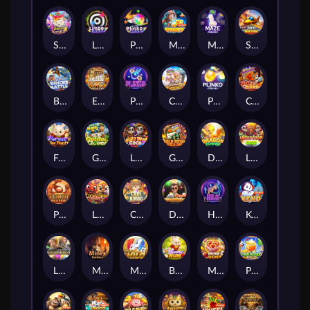
Sweet Scratch
Limbo Rainbow
Plinko Rainbow
Mines
Maze Classic
Sky Mission
Bricks Battle
Egypt Gem Scratch
Plinko Neon
Cookie Fiesta
Plinko Classic
Chili Fiesta
Forest Tea Party
Golden Clover
Lucky Drop: Coco 2
Gold Rush: Wild Dig
Dragon Tower
Lucky Drop-Coco
Plinko Gold Rush
Lucky Drop-GongXiFaChai
Cave Bingo
Diamonds
Hilo Neon
Keno
Lucky Drop-Olympus
Mines Raider
Multi Hilo
Bunny Run
Mines Cookie
Paradise Hilo