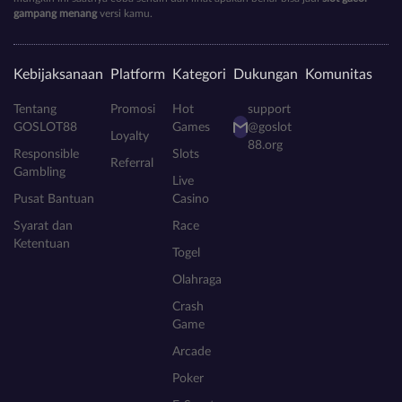
gampang menang
versi kamu.
Kebijaksanaan
Platform
Kategori
Dukungan
Komunitas
Tentang
Promosi
Hot
support
GOSLOT88
Games
@goslot
Loyalty
88.org
Responsible
Slots
Referral
Gambling
Live
Pusat Bantuan
Casino
Syarat dan
Race
Ketentuan
Togel
Olahraga
Crash
Game
Arcade
Poker