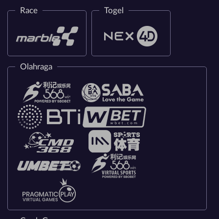
Race
Togel
Olahraga