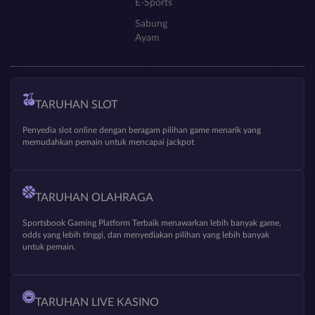
E-Sports
Sabung
Ayam
TARUHAN SLOT
Penyedia slot online dengan beragam pilihan game menarik yang
memudahkan pemain untuk mencapai jackpot
TARUHAN OLAHRAGA
Sportsbook Gaming Platform Terbaik menawarkan lebih banyak game,
odds yang lebih tinggi, dan menyediakan pilihan yang lebih banyak
untuk pemain.
TARUHAN LIVE KASINO